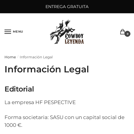
Saltar
Ir
ENTREGA GRATUITA
a
al
la
contenido
navegación
MENU
0
Home
Información Legal
/
Información Legal
Editorial
La empresa HF PESPECTIVE
Forma societaria: SASU con un capital social de
1000 €.