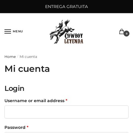
Saltar
Ir
ENTREGA GRATUITA
a
al
la
contenido
navegación
MENU
0
Home
Mi cuenta
/
Mi cuenta
Login
Username or email address
*
Password
*