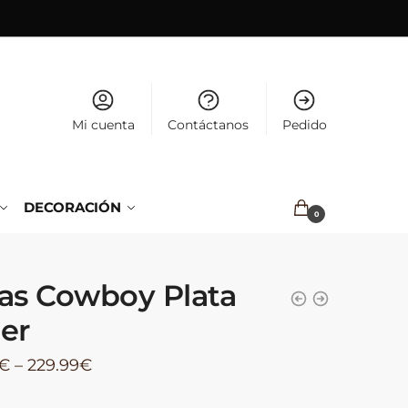
Mi cuenta
Contáctanos
Pedido
DECORACIÓN
0.00
€
0
as Cowboy Plata
er
€
–
229.99
€