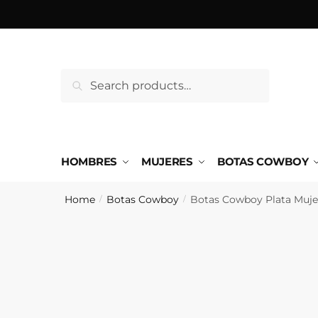
Saltar
Ir
a
al
la
contenido
navegación
Search
Search
for:
HOMBRES
MUJERES
BOTAS COWBOY
Home
Botas Cowboy
Botas Cowboy Plata Muje
/
/