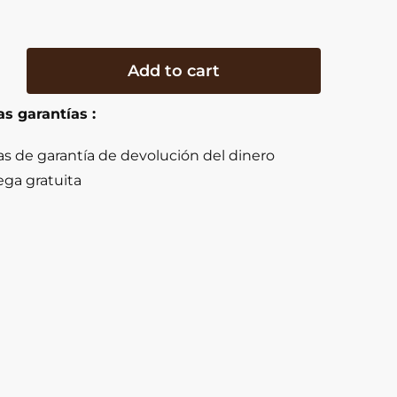
Add to cart
y
s garantías :
y
as de garantía de devolución del dinero
ega gratuita