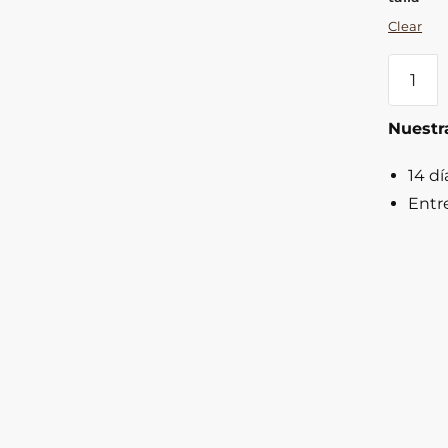
Clear
Botas
Cowbo
Plata
Nuestra
Mujer
quantit
14 dí
Entr