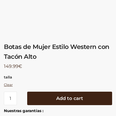
Botas de Mujer Estilo Western con
Tacón Alto
149.99
€
talla
Clear
Botas
Add to cart
de
Mujer
Nuestras garantías :
Estilo