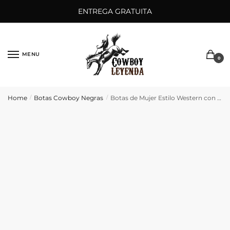
Saltar
Ir
ENTREGA GRATUITA
a
al
la
contenido
navegación
MENU
0
Home
Botas Cowboy Negras
Botas de Mujer Estilo Western con Tacón Alto
/
/