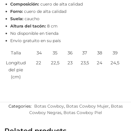
Composición:
cuero de alta calidad
Forro:
cuero de alta calidad
Suela:
caucho
Altura del tacón:
8 cm
No disponible en tienda
Envío gratuito en su país
Talla
34
35
36
37
38
39
Longitud
22
22,5
23
23,5
24
24,5
del pie
(cm)
Categories:
Botas Cowboy
,
Botas Cowboy Mujer
,
Botas
Cowboy Negras
,
Botas Cowboy Piel
Related products