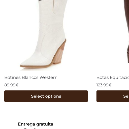
Botines Blancos Western
Botas Equitaci
89.99
€
123.99
€
Select options
Se
Entrega gratuita