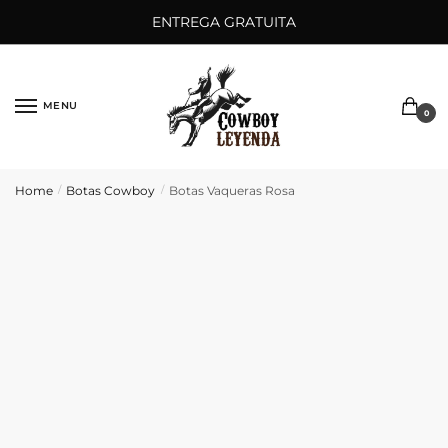
Saltar
Ir
ENTREGA GRATUITA
a
al
la
contenido
navegación
MENU
0
Home
Botas Cowboy
Botas Vaqueras Rosa
/
/