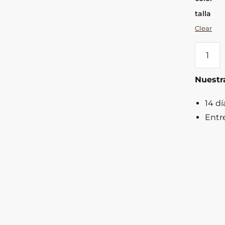
talla
Clear
Botas
Wester
en
Nuestra
imitaci
de
14 dí
ante
Entr
quantit