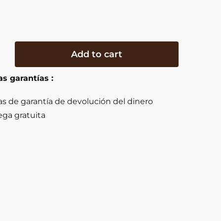
Add to cart
n
s garantías :
ón
as de garantía de devolución del dinero
ega gratuita
y