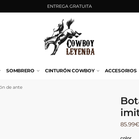
ENTREGA GRATUITA
SOMBRERO
CINTURÓN COWBOY
ACCESORIOS
ón de ante
Bot
imi
85.99
color