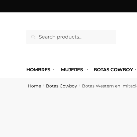
Saltar
Ir
a
al
la
contenido
navegación
Search
Search
for:
HOMBRES
MUJERES
BOTAS COWBOY
Home
Botas Cowboy
Botas Western en imitaci
/
/