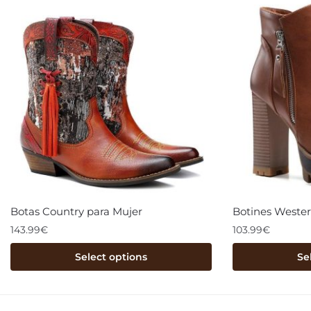
Botas Country para Mujer
Botines Wester
143.99
€
103.99
€
Select options
Se