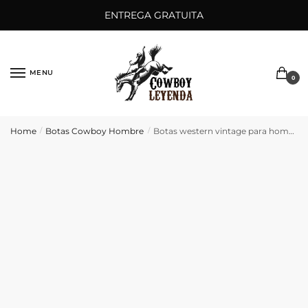
Saltar
Ir
ENTREGA GRATUITA
a
al
la
contenido
navegación
MENU
0
Home
Botas Cowboy Hombre
Botas western vintage para hombre
/
/