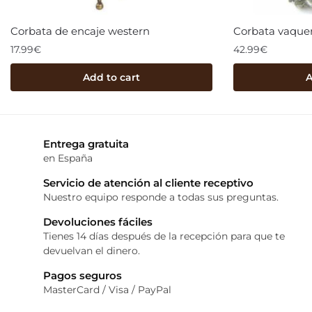
Corbata de encaje western
Corbata vaque
17.99
€
42.99
€
Add to cart
A
Entrega gratuita
en España
Servicio de atención al cliente receptivo
Nuestro equipo responde a todas sus preguntas.
Devoluciones fáciles
Tienes 14 días después de la recepción para que te
devuelvan el dinero.
Pagos seguros
MasterCard / Visa / PayPal