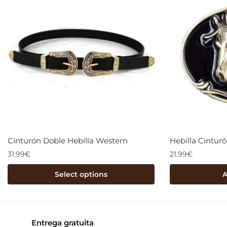
Cinturón Doble Hebilla Western
Hebilla Cintur
31.99
€
21.99
€
Select options
A
Entrega gratuita