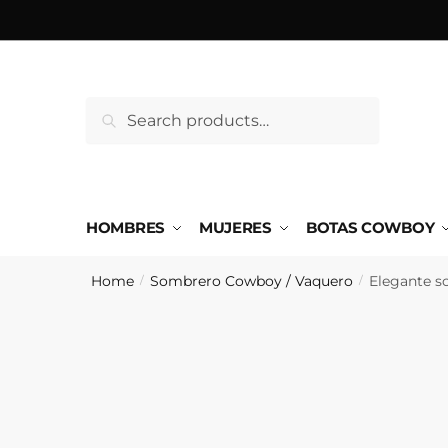
Saltar
Ir
a
al
la
contenido
navegación
Search
Search
for:
HOMBRES
MUJERES
BOTAS COWBOY
Home
Sombrero Cowboy / Vaquero
Elegante s
/
/