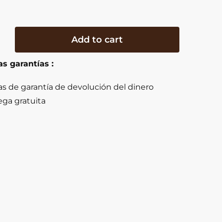
te
Add to cart
ro
y
s garantías :
as de garantía de devolución del dinero
y
ega gratuita