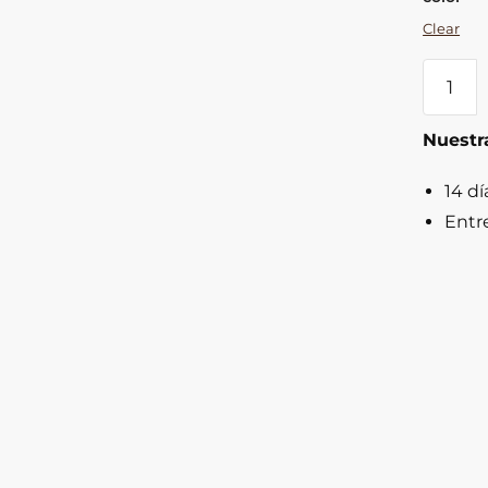
Clear
Elegan
sombre
cowbo
Nuestra
de
fieltro
14 dí
quantit
Entr