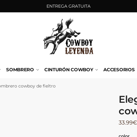
ENTREGA GRATUITA
SOMBRERO
CINTURÓN COWBOY
ACCESORIOS
ombrero cowboy de fieltro
Ele
cow
33.99
color