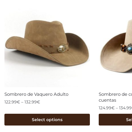
Sombrero de Vaquero Adulto
Sombrero de c
cuentas
122.99
€
–
132.99
€
124.99
€
–
134.99
Select options
Se