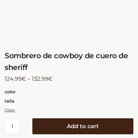
Sombrero de cowboy de cuero de
sheriff
124.99
€
–
132.99
€
color
talla
Clear
Sombrero
Add to cart
de
cowboy