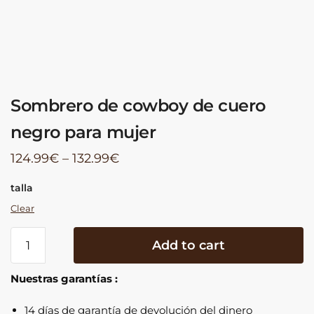
Sombrero de cowboy de cuero
negro para mujer
124.99
€
–
132.99
€
talla
Clear
Sombrero
Add to cart
de
cowboy
Nuestras garantías :
de
cuero
14 días de garantía de devolución del dinero