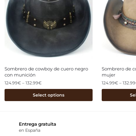
Sombrero de cowboy de cuero negro
Sombrero de c
con munición
mujer
124.99
€
–
132.99
€
124.99
€
–
132.99
Select options
Se
Entrega gratuita
en España