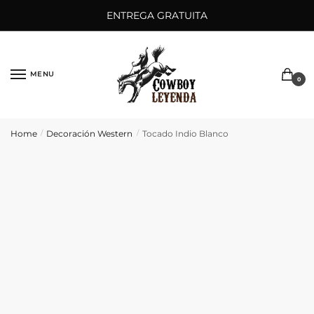
Saltar
Ir
ENTREGA GRATUITA
a
al
la
contenido
navegación
MENU
0
Home
Decoración Western
Tocado Indio Blanco
/
/