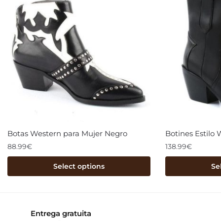
Botas Western para Mujer Negro
Botines Estilo
88.99
€
138.99
€
Select options
Se
Entrega gratuita