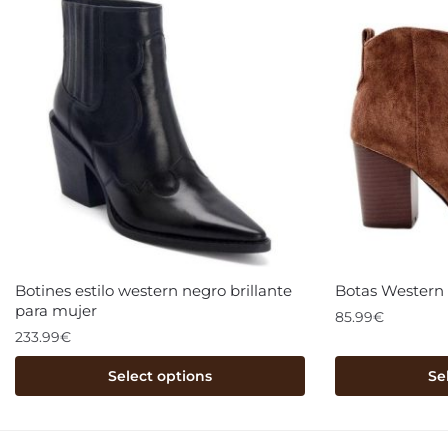
Botines estilo western negro brillante
Botas Western 
para mujer
85.99
€
233.99
€
Select options
Se