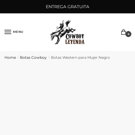
Saltar
Ir
ENTREGA GRATUITA
a
al
la
contenido
navegación
MENU
0
Home
Botas Cowboy
Botas Western para Mujer Negro
/
/