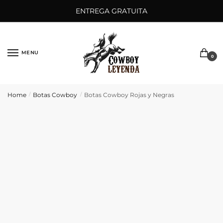
Saltar
Ir
ENTREGA GRATUITA
a
al
la
contenido
navegación
MENU
0
Home
Botas Cowboy
Botas Cowboy Rojas y Negras
/
/