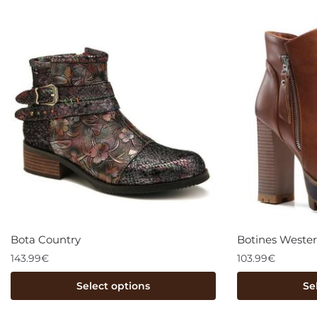
Bota Country
Botines Wester
143.99
€
103.99
€
Select options
Se