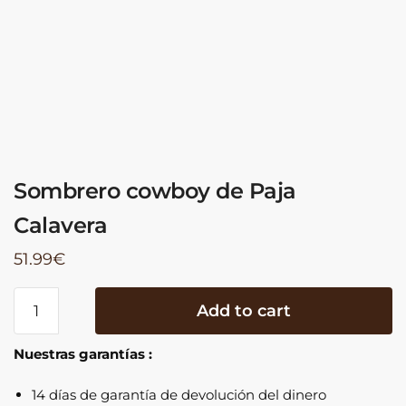
Sombrero cowboy de Paja
Calavera
51.99
€
Sombrero
Add to cart
cowboy
de
Nuestras garantías :
Paja
Calavera
14 días de garantía de devolución del dinero
quantity