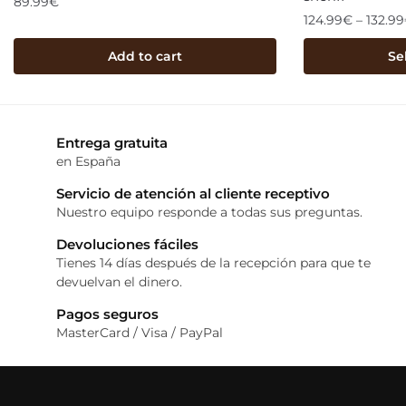
89.99
€
124.99
€
–
132.99
Add to cart
Se
Entrega gratuita
en España
Servicio de atención al cliente receptivo
Nuestro equipo responde a todas sus preguntas.
Devoluciones fáciles
Tienes 14 días después de la recepción para que te
devuelvan el dinero.
Pagos seguros
MasterCard / Visa / PayPal