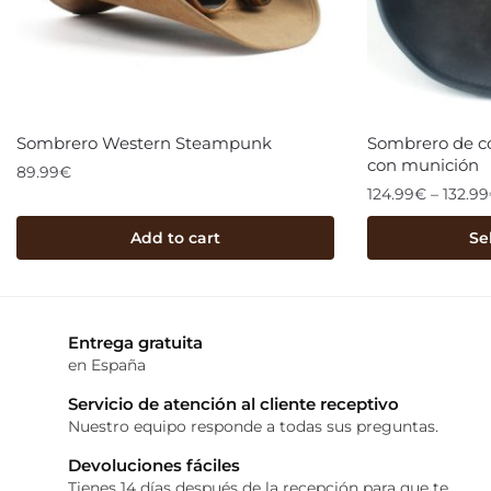
Sombrero Western Steampunk
Sombrero de c
con munición
89.99
€
124.99
€
–
132.99
Add to cart
Se
Entrega gratuita
en España
Servicio de atención al cliente receptivo
Nuestro equipo responde a todas sus preguntas.
Devoluciones fáciles
Tienes 14 días después de la recepción para que te