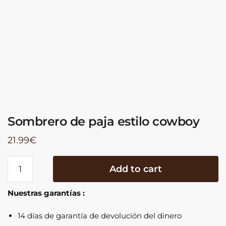
Sombrero de paja estilo cowboy
21.99
€
Sombrero
Add to cart
de
paja
Nuestras garantías :
estilo
cowboy
14 días de garantía de devolución del dinero
quantity