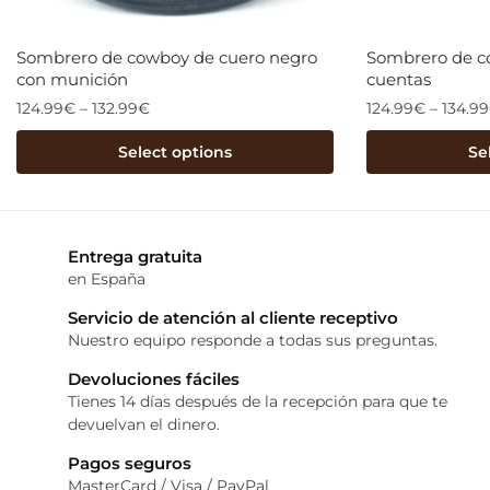
Sombrero de cowboy de cuero negro
Sombrero de c
con munición
cuentas
124.99
€
–
132.99
€
124.99
€
–
134.99
Select options
Se
Entrega gratuita
en España
Servicio de atención al cliente receptivo
Nuestro equipo responde a todas sus preguntas.
Devoluciones fáciles
Tienes 14 días después de la recepción para que te
devuelvan el dinero.
Pagos seguros
MasterCard / Visa / PayPal