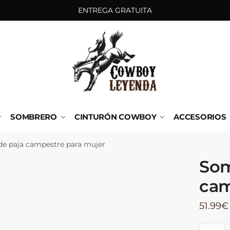
ENTREGA GRATUITA
SOMBRERO
CINTURÓN COWBOY
ACCESORIOS
e paja campestre para mujer
Som
cam
51.99
€
Sombre