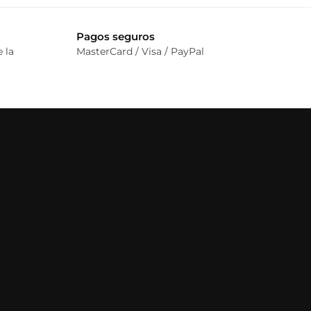
Pagos seguros
 la
MasterCard / Visa / PayPal