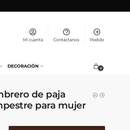
Mi cuenta
Contáctanos
Pedido
DECORACIÓN
0.00
€
0
brero de paja
pestre para mujer
ro