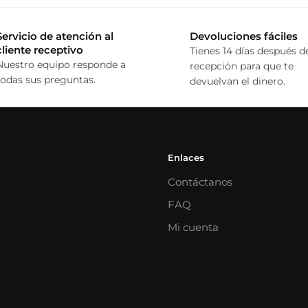
Servicio de atención al
Devoluciones fáciles
cliente receptivo
Tienes 14 días después de
Nuestro equipo responde a
recepción para que te
todas sus preguntas.
devuelvan el dinero.
Enlaces
Contáctanos
FAQ
Mi cuenta