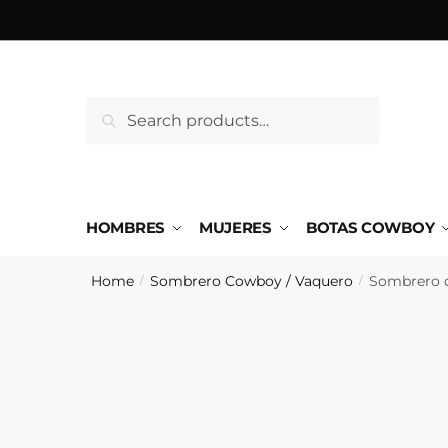
Saltar
Ir
a
al
la
contenido
navegación
Search
Search
for:
HOMBRES
MUJERES
BOTAS COWBOY
Home
Sombrero Cowboy / Vaquero
Sombrero d
/
/