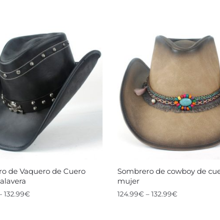
o de Vaquero de Cuero
Sombrero de cowboy de cue
alavera
mujer
–
132.99
€
124.99
€
–
132.99
€