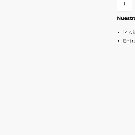
de
paja
Nuestra
campes
para
14 dí
mujer
Entr
quantit