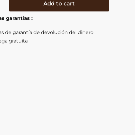
Add to cart
s garantías :
tre
as de garantía de devolución del dinero
ega gratuita
y