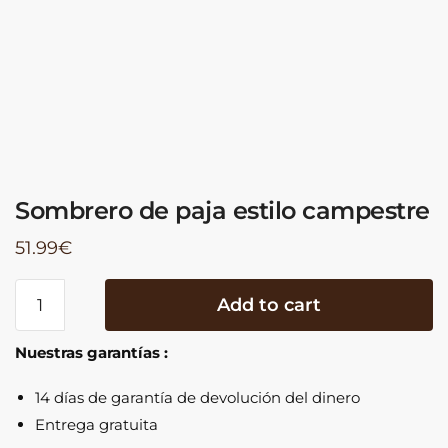
Sombrero de paja estilo campestre
51.99
€
Sombrero
Add to cart
de
paja
Nuestras garantías :
estilo
campestre
14 días de garantía de devolución del dinero
quantity
Entrega gratuita