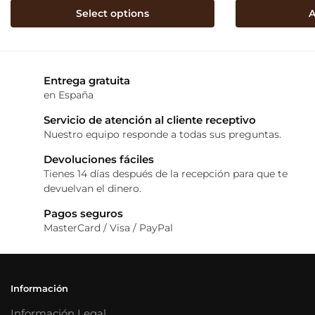
Select options
A
Entrega gratuita
en España
Servicio de atención al cliente receptivo
Nuestro equipo responde a todas sus preguntas.
Devoluciones fáciles
Tienes 14 días después de la recepción para que te
devuelvan el dinero.
Pagos seguros
MasterCard / Visa / PayPal
Información
Información Legal